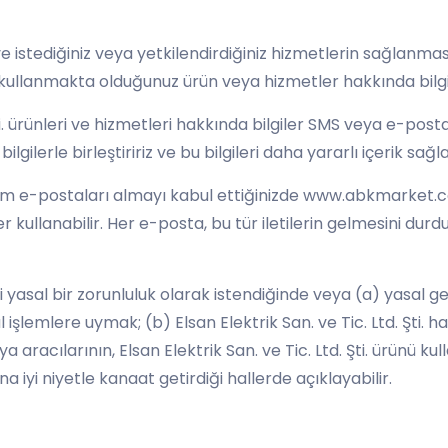
 ve istediğiniz veya yetkilendirdiğiniz hizmetlerin sağlanması 
lde, kullanmakta olduğunuz ürün veya hizmetler hakkında bilgi
Şti. ürünleri ve hizmetleri hakkında bilgiler SMS veya e-post
bilgilerle birleştiririz ve bu bilgileri daha yararlı içerik sağ
m e-postaları almayı kabul ettiğinizde www.abkmarket.com,
er kullanabilir. Her e-posta, bu tür iletilerin gelmesini du
lerinizi yasal bir zorunluluk olarak istendiğinde veya (a) ya
sal işlemlere uymak; (b) Elsan Elektrik San. ve Tic. Ltd. Şti
veya aracılarının, Elsan Elektrik San. ve Tic. Ltd. Şti. ürünü
iyi niyetle kanaat getirdiği hallerde açıklayabilir.