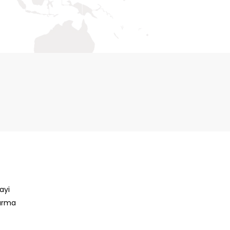
ayi
dırma