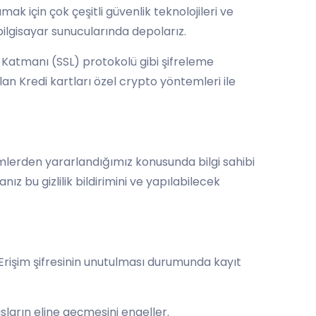
umak için çok çeşitli güvenlik teknolojileri ve
 bilgisayar sunucularında depolarız.
va Katmanı (SSL) protokolü gibi şifreleme
lan Kredi kartları özel crypto yöntemleri ile
ntemlerden yararlandığımız konusunda bilgi sahibi
nız bu gizlilik bildirimini ve yapılabilecek
ar. Erişim şifresinin unutulması durumunda kayıt
ısların eline geçmesini engeller.