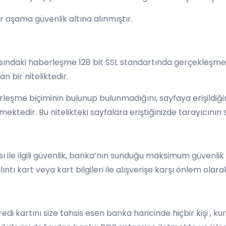
r aşama güvenlik altına alınmıştır.
i arasındaki haberleşme 128 bit SSL standartında gerçekle
n bir niteliktedir.
berleşme biçiminin bulunup bulunmadığını, sayfaya erişildi
mektedir. Bu nitelikteki sayfalara eriştiğinizde tarayıcının 
ası ile ilgili güvenlik, banka’nın sunduğu maksimum güvenli
ı kart veya kart bilgileri ile alışverişe karşı önlem olara
i kartını size tahsis esen banka haricinde hiçbir kişi , kur