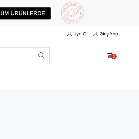
Üye Ol
Giriş Yap
0
N