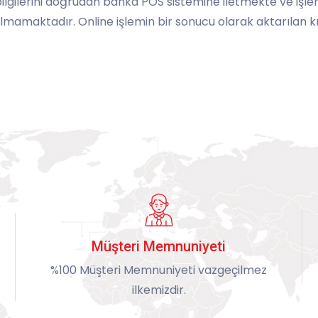
bilgilerini doğrudan banka POS sistemine iletmekte ve işle
lmamaktadır. Online işlemin bir sonucu olarak aktarılan kre
Müşteri Memnuniyeti
%100 Müşteri Memnuniyeti vazgeçilmez
ilkemizdir.