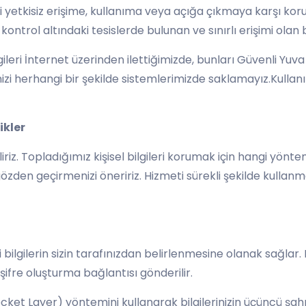
erinizi yetkisiz erişime, kullanıma veya açığa çıkmaya karşı kor
i kontrol altındaki tesislerde bulunan ve sınırlı erişimi olan
lgileri İnternet üzerinden ilettiğimizde, bunları Güvenli Yu
nizi herhangi bir şekilde sistemlerimizde saklamayız.Kullanı
ikler
iliriz. Topladığımız kişisel bilgileri korumak için hangi yö
a gözden geçirmenizi öneririz. Hizmeti sürekli şekilde kullanma
 gibi bilgilerin sizin tarafınızdan belirlenmesine olanak sağl
ifre oluşturma bağlantısı gönderilir.
Socket Layer) yöntemini kullanarak bilgilerinizin üçüncü şah