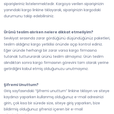
siparişleriniz listelenmektedir. Kargoya verilen siparişinizin
yanındaki kargo linkine tıklayarak, siparişinizin kargodaki
durumunu takip edebilirsiniz.
Ürünü teslim alırken nelere dikkat etmeliyim?
Sevkiyat sırasında zarar gördüğünü düşündüğünüz paketleri,
teslim aldığınız kargo yetkilisi önünde açıp kontrol ediniz.
Eğer üründe herhangi bir zarar varsa kargo firmasına
tutanak tuttururarak ürünü teslim almayınız. Ürün teslim
alındıktan sonra kargo firmasının görevini tam olarak yerine
getirdiğini kabul etmiş olduğunuzu unutmayınız.
Şifremi Unuttum?
Giriş sayfasındaki “Şifremi unuttum” linkine tıklayın ve siteye
kaydınızı yaparken kullanmış olduğunuz e-mail adresinizi
girin, çok kısa bir sürede size, siteye giriş yaparken, bize
bildirmiş olduğunuz şifrenizi içeren bir e-mail