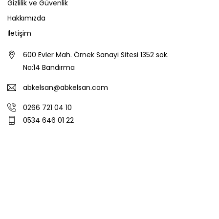
Gizlilik ve Güvenlik
Hakkımızda
İletişim
600 Evler Mah. Örnek Sanayi Sitesi 1352 sok.
No:14 Bandırma
abkelsan@abkelsan.com
0266 721 04 10
0534 646 01 22