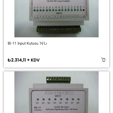
IB-11 Input Kutusu 16'lı
₺2.314,11 + KDV