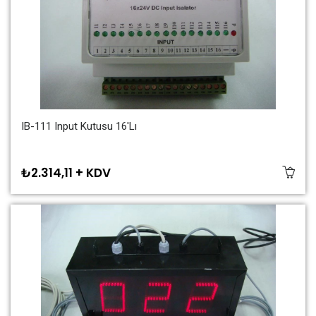
IB-111 Input Kutusu 16'lı
₺2.314,11 + KDV