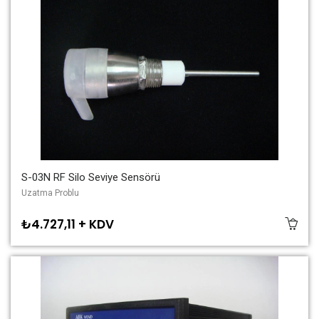
S-03N RF Silo Seviye Sensörü
Uzatma Problu
₺4.727,11 + KDV