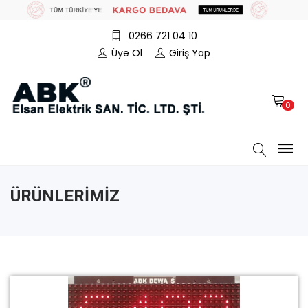
0266 721 04 10
Üye Ol
Giriş Yap
0
ÜRÜNLERİMİZ