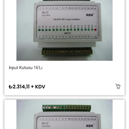
Input Kutusu 16'lı
₺2.314,11 + KDV