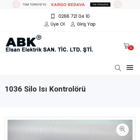
0266 721 04 10
Üye Ol
Giriş Yap
0
1036 Silo Isı Kontrolörü